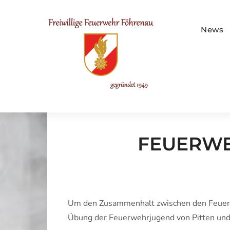
Skip
to
FF Föhre
content
News
FEUERWE
Um den Zusammenhalt zwischen den Feuerw
Übung der Feuerwehrjugend von Pitten und 