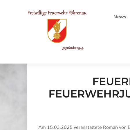
Skip
to
FF Föhre
content
News
FEUER
FEUERWEHRJU
Am 15.03.2025 veranstaltete Roman von
B