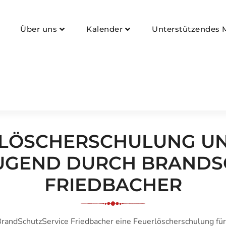
nau
Über uns
Kalender
Unterstützendes M
LÖSCHERSCHULUNG U
GEND DURCH BRANDS
FRIEDBACHER
randSchutzService Friedbacher
eine Feuerlöscherschulung fü