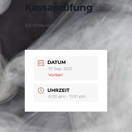
Kassaprüfung
@Andreas Aichhorn @Markus Schön
DATUM
10 Sep. 2021
Vorbei!
UHRZEIT
6:00 pm - 7:00 pm