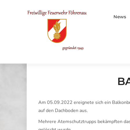
Skip
to
FF Föhre
content
News
B
Am 05.09.2022 ereignete sich ein Balkonbr
auf den Dachboden aus.
Mehrere Atemschutztrupps bekämpften das 
gelöscht wurde.