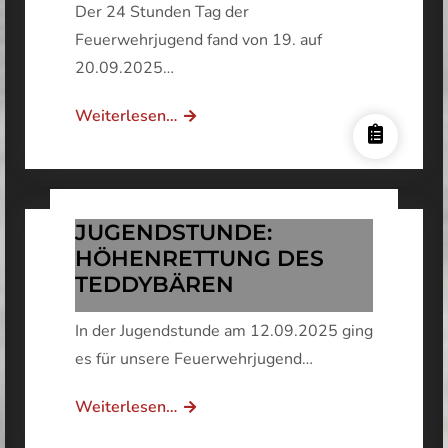
Der 24 Stunden Tag der
Feuerwehrjugend fand von 19. auf
20.09.2025…
DANKE
Weiterlesen…
FÜR
DIE
PIZZA
AN
JUGENDSTUNDE:
GESCHÄFTSFÜHRENDEN
HÖHENRETTUNG DES
TEDDYBÄREN
GEMEINDERAT
DAVID
In der Jugendstunde am 12.09.2025 ging
DIABL!
es für unsere Feuerwehrjugend…
JUGENDSTUNDE:
Weiterlesen…
HÖHENRETTUNG