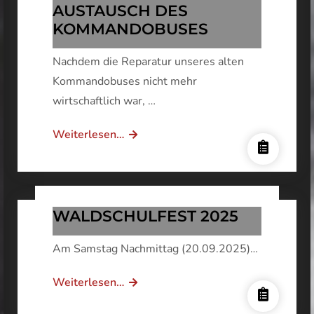
AUSTAUSCH DES
KOMMANDOBUSES
Nachdem die Reparatur unseres alten
Kommandobuses nicht mehr
wirtschaftlich war, …
TIME
Weiterlesen…
TO
SAY
GOODBYE:
AUSTAUSCH
WALDSCHULFEST 2025
DES
Am Samstag Nachmittag (20.09.2025)…
KOMMANDOBUSES
WALDSCHULFEST
Weiterlesen…
2025