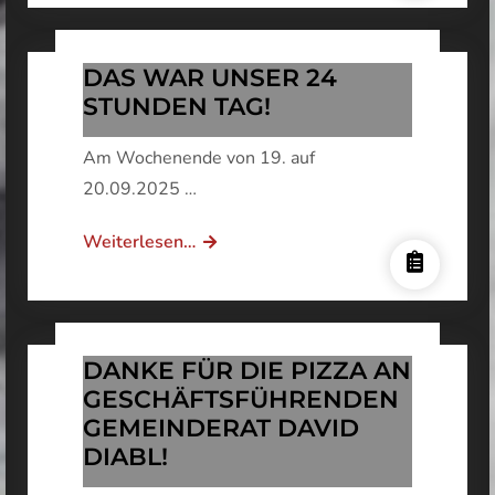
DAS WAR UNSER 24
STUNDEN TAG!
Am Wochenende von 19. auf
20.09.2025 …
DAS
Weiterlesen…
WAR
UNSER
24
STUNDEN
DANKE FÜR DIE PIZZA AN
TAG!
GESCHÄFTSFÜHRENDEN
GEMEINDERAT DAVID
DIABL!